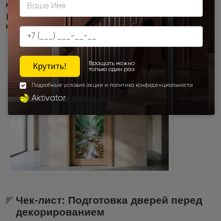
максимальный простор для творчества своими
руками, благодаря особой текстуре исходного
материала и его устойчивости к обработке.
Техники обновления:
пэчворк тканевыми
лоскутами, браширование жесткими щетками,
окрашивание эмалями и т.д.
Чек-лист: Подготовка дверей перед
декорированием