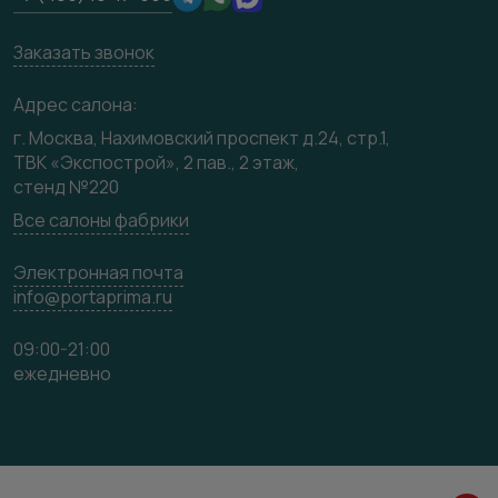
Юридическая информация
Вакансии
Заказать звонок
Медиацентр
Видео
Адрес салона:
Карта сайта
г. Москва, Нахимовский проспект д.24, стр.1,
ТВК «Экспострой», 2 пав., 2 этаж,
стенд №220
Все салоны фабрики
Электронная почта
info@portaprima.ru
09:00-21:00
ежедневно