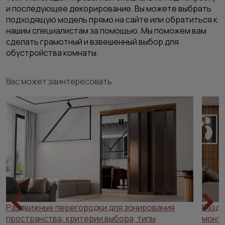
и последующее декорирование. Вы можете выбрать
подходящую модель прямо на сайте или обратиться к
нашим специалистам за помощью. Мы поможем вам
сделать грамотный и взвешенный выбор для
обустройства комнаты.
Вас может заинтересовать
Раздвижные перегородки для зонирования
Раздв
пространства: критерии выбора, типы
Previous
Next
монта