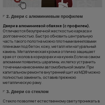
2. Двери с алюминиевым профилем
Двери в алюминиевой обвязке (с профилем).
Отличаются безупречной жесткостью каркаса и
долговечностью. Быстро обновить центральную
часть такого полотна можно плотными виниловыми
пленками под бетон, кожу, металл или натуральный
камень. Металлическая кромка отлично защищает
края от сколов в коридорах и на кухнях.Если на самом
алюминии появились царапины, их легко устранить
точечным нанесением автомобильной эмали. При
капитальном ремонте внутренний щит из МДФ можно
полностью заменить, оставив прежнюю
металлическую раму.
3. Двери со стеклом
Стекло позволяет естественному свету проникать в