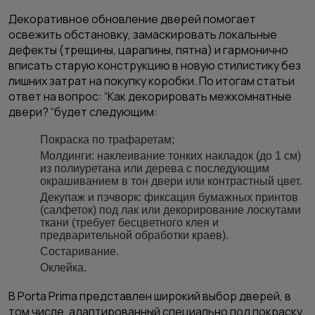
Декоративное обновление дверей помогает
освежить обстановку, замаскировать локальные
дефекты (трещины, царапины, пятна) и гармонично
вписать старую конструкцию в новую стилистику без
лишних затрат на покупку коробки. По итогам статьи
ответ на вопрос: “Как декорировать межкомнатные
двери? “будет следующим:
Покраска по трафаретам;
Молдинги: наклеивание тонких накладок (до 1 см)
из полиуретана или дерева с последующим
окрашиванием в тон двери или контрастный цвет.
Декупаж и пэчворк: фиксация бумажных принтов
(салфеток) под лак или декорирование лоскутами
ткани (требует бесцветного клея и
предварительной обработки краев).
Состаривание.
Оклейка.
В Porta Prima представлен широкий выбор дверей, в
том числе, адаптированный специально под покраску