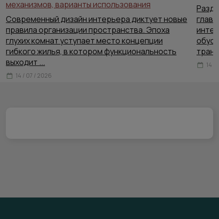
механизмов, варианты использования
Раздв
Современный дизайн интерьера диктует новые
главн
правила организации пространства. Эпоха
интер
глухих комнат уступает место концепции
обусл
гибкого жилья, в котором функциональность
тран
выходит
...
14 /
14 / 07 / 2026