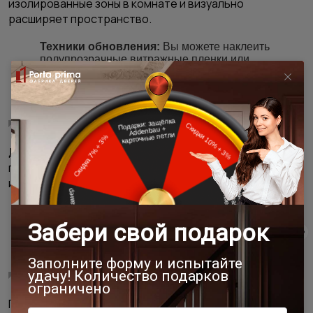
изолированные зоны в комнате и визуально
расширяет пространство.
Техники обновления:
Вы можете наклеить
полупрозрачные витражные пленки или
использовать трафареты для создания
уникальных рисунков на покрытии с помощью
специальных красок по стеклу.
4. Двустворчатые двери
Данные конструкции чаще всего устанавливают на
границе гостиной, столовой или просторного холла,
из-за их нетипичного размера.
Техники обновления:
создание художественных
витражей, искусственное состаривание или
покрытие лаком-кракелюром для создания
трещин.
5. Классические распашные двери
Полотна из массива, шпона или МДФ, дают