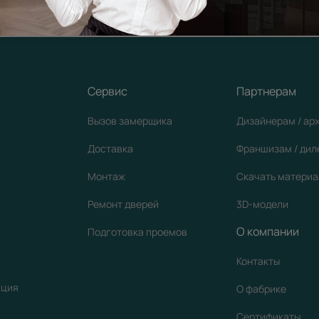
кции
Сервис
Партнерам
Вызов замерщика
Дизайнерам / ар
Доставка
Франшизам / ди
Монтаж
Скачать матери
Ремонт дверей
3D-модели
О компании
Подготовка проемов
Контакты
ация
О фабрике
Сертификаты