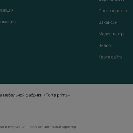
рмация
Производство
ормация
Вакансии
Медиацентр
Видео
Карта сайта
в мебельной фабрики «Porta prima»
осит информационно ознакомительный характер.