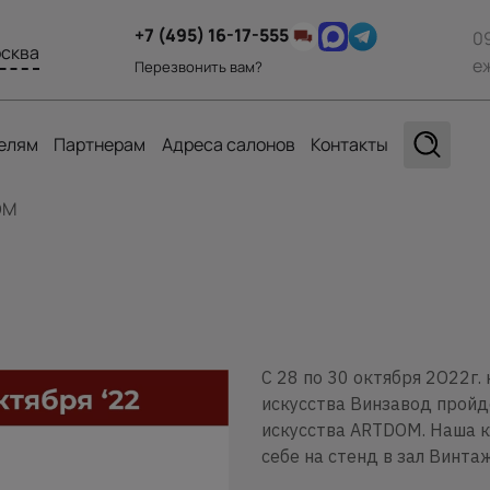
+7 (495) 16-17-555
0
сква
е
Перезвонить вам?
елям
Партнерам
Адреса салонов
Контакты
OM
С 28 по 30 октября 2O22г
искусства Винзавод пройд
искусства ARTDOM. Наша к
себе на стенд в зал Винта