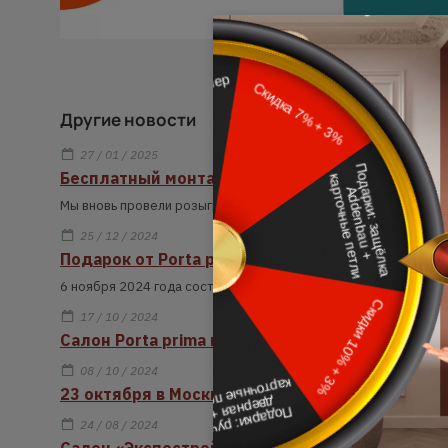
Другие новости
27 / 01 / 2025
Бесплатный монтаж: победитель делится вп
Мы вновь провели розыгрыш бесплатного монтажа для наших 
25 / 12 / 2024
Подарок от Porta prima: профессиональный м
6 ноября 2024 года состоялся розыгрыш бесплатного монтаж
17 / 10 / 2024
Салон Porta prima в ТЦ Гранд открыт после ре
08 / 10 / 2024
23 октября в Москве пройдет мероприятие дл
24 / 08 / 2024