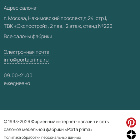
Медиацентр
Адрес салона:
Видео
г. Москва, Нахимовский проспект д.24, стр.1,
ТВК «Экспострой», 2 пав., 2 этаж, стенд №220
Карта сайта
Все салоны фабрики
Электронная почта
info@portaprima.ru
09:00-21:00
ежедневно
© 1993-2026 Фирменный интернет-магазин и сеть
салонов мебельной фабрики «Porta prima»
Политика обработки персональных данных