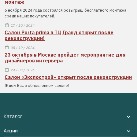
монтаж
6 ноября 2024 года состоялся розыгрыш бесплатного монтажа
среди наших покупателей.
17 / 10 / 2024
Салон Porta prima в ТЦ Гранд открыт после
реконструкции!
08 / 10 / 2024
23 октября в Москве пройдет мероприятие для
дизайнеров интерьера
24 / 08 / 2024
Салон «Экспострой» открыт после реконструкции
Ждем Вас в обновленном салоне!
Каталог
Акции
Межкомнатные двери