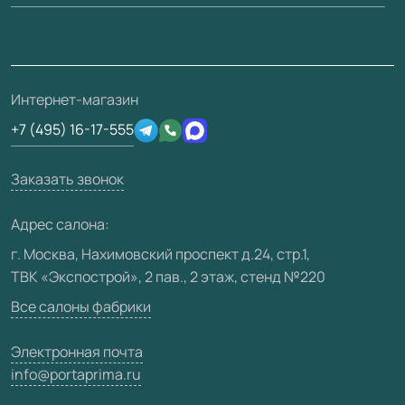
Вопрос-ответ
Монтаж
Накладки на дверь
Франшизам / дилерам
Контакты
Проекты
Ремонт дверей
Скачать материалы
О фабрике
Полезная информация
Подготовка проемов
3D-модели
Интернет-магазин
Сертификаты
Отзывы клиентов
+7 (495) 16-17-555
Производство
Техническая информация
Вакансии
Заказать звонок
Юридическая информация
Медиацентр
Адрес салона:
Видео
г. Москва, Нахимовский проспект д.24, стр.1,
ТВК «Экспострой», 2 пав., 2 этаж, стенд №220
Карта сайта
Все салоны фабрики
Электронная почта
info@portaprima.ru