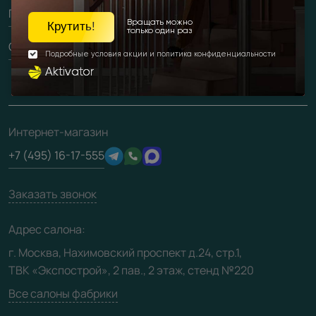
Обмен и возврат
Партнерам
Вызов замерщика
Рейки, баффели, стеллажи
Гарантия
Доставка
О компании
Погонаж
Дизайнерам / архитекторам
Вопрос-ответ
Монтаж
Накладки на дверь
Франшизам / дилерам
Контакты
Проекты
Ремонт дверей
Скачать материалы
О фабрике
Полезная информация
Подготовка проемов
3D-модели
Интернет-магазин
Сертификаты
Отзывы клиентов
+7 (495) 16-17-555
Производство
Техническая информация
Вакансии
Заказать звонок
Юридическая информация
Медиацентр
Адрес салона:
Видео
г. Москва, Нахимовский проспект д.24, стр.1,
ТВК «Экспострой», 2 пав., 2 этаж, стенд №220
Карта сайта
Все салоны фабрики