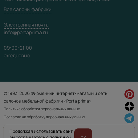
Карта сайта
Все салоны фабрики
Электронная почта
info@portaprima.ru
09:00-21:00
ежедневно
© 1993-2026 Фирменный интернет-магазин и сеть
салонов мебельной фабрики «Porta prima»
Политика обработки персональных данных
Согласие на обработку персональных данных
Продолжая использовать сайт,
Приведенная на сайте информация не является публичной офертой
вы соглашаетесь с политикой