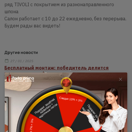
ряд TIVOLI с покрытием из разнонаправленного
шпона
Салон работает с 10 до 22 ежедневно, без перерыва.
Будем рады вас видеть!
Другие новости
27 / 01 / 2025
Бесплатный монтаж: победитель делится
впечатлениями!
Мы вновь провели розыгрыш бесплатного монтажа для наших
клиентов 6 января 2025 года.
25 / 12 / 2024
Подарок от Porta prima: профессиональный
монтаж
6 ноября 2024 года состоялся розыгрыш бесплатного монтажа
среди наших покупателей.
17 / 10 / 2024