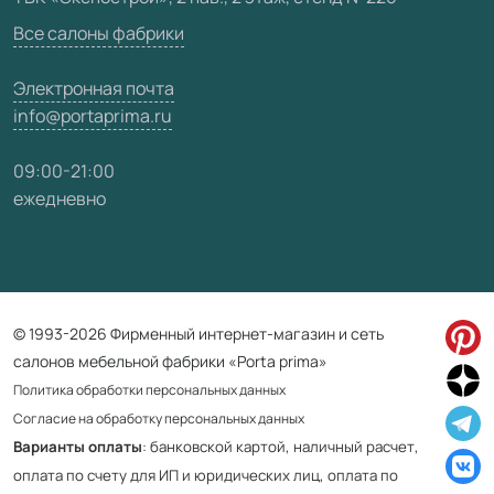
Карта сайта
Все салоны фабрики
Электронная почта
info@portaprima.ru
09:00-21:00
ежедневно
© 1993-2026 Фирменный интернет-магазин и сеть
салонов мебельной фабрики «Porta prima»
Политика обработки персональных данных
Согласие на обработку персональных данных
Варианты оплаты
: банковской картой, наличный расчет,
оплата по счету для ИП и юридических лиц, оплата по