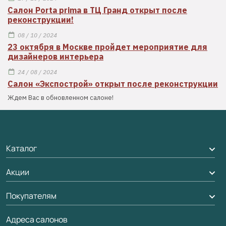
Салон Porta prima в ТЦ Гранд открыт после
реконструкции!
08 / 10 / 2024
23 октября в Москве пройдет мероприятие для
дизайнеров интерьера
24 / 08 / 2024
Салон «Экспострой» открыт после реконструкции
Ждем Вас в обновленном салоне!
Каталог
Акции
Межкомнатные двери
Подбор двери
Покупателям
Акции компании
Межкомнатные перегородки
Адреса салонов
Доставка