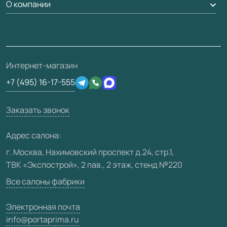
Доставка
О компании
Погонаж
Дизайнерам / архитекторам
Вопрос-ответ
Монтаж
Накладки на дверь
Франшизам / дилерам
Контакты
Проекты
Ремонт дверей
Скачать материалы
О фабрике
Полезная информация
Подготовка проемов
3D-модели
Интернет-магазин
Сертификаты
Отзывы клиентов
+7 (495) 16-17-555
Производство
Техническая информация
Вакансии
Заказать звонок
Юридическая информация
Медиацентр
Адрес салона:
Видео
г. Москва, Нахимовский проспект д.24, стр.1,
ТВК «Экспострой», 2 пав., 2 этаж, стенд №220
Карта сайта
Все салоны фабрики
Электронная почта
info@portaprima.ru