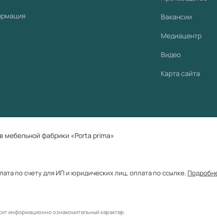
ормация
Вакансии
Медиацентр
Видео
Карта сайта
в мебельной фабрики «Porta prima»
плата по счету для ИП и юридических лиц, оплата по ссылке.
Подробн
осит информационно ознакомительный характер.