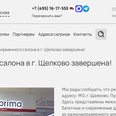
+7 (495) 16-17-555
0
сква
е
Перезвонить вам?
елям
Партнерам
Адреса салонов
Контакты
ирменного салона в г. Щелково завершена!
алона в г. Щелково завершена!
Мы рады сообщить, что ре
адресу: МО, г. Щелково, П
Здесь представлены межко
багетные и современные д
из разнонаправленного шп