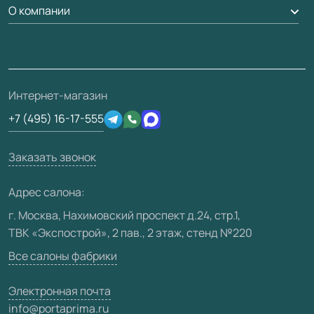
Доставка
О компании
Погонаж
Дизайнерам / архитекторам
Вопрос-ответ
Монтаж
Накладки на дверь
Франшизам / дилерам
Контакты
Проекты
Ремонт дверей
Скачать материалы
О фабрике
Полезная информация
Подготовка проемов
3D-модели
Интернет-магазин
Сертификаты
Отзывы клиентов
+7 (495) 16-17-555
Производство
Техническая информация
Вакансии
Заказать звонок
Юридическая информация
Медиацентр
Адрес салона:
Видео
г. Москва, Нахимовский проспект д.24, стр.1,
ТВК «Экспострой», 2 пав., 2 этаж, стенд №220
Карта сайта
Все салоны фабрики
Электронная почта
info@portaprima.ru