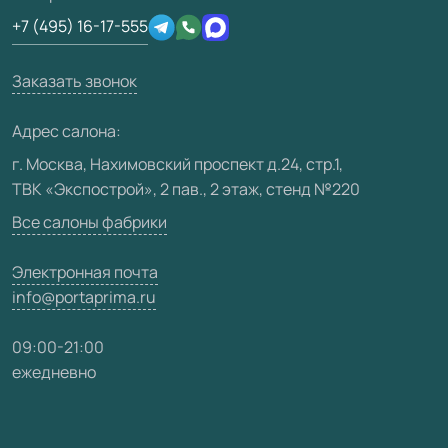
Отзывы клиентов
+7 (495) 16-17-555
Производство
Техническая информация
Вакансии
Заказать звонок
Юридическая информация
Медиацентр
Адрес салона:
Видео
г. Москва, Нахимовский проспект д.24, стр.1,
ТВК «Экспострой», 2 пав., 2 этаж, стенд №220
Карта сайта
Все салоны фабрики
Электронная почта
info@portaprima.ru
09:00-21:00
ежедневно