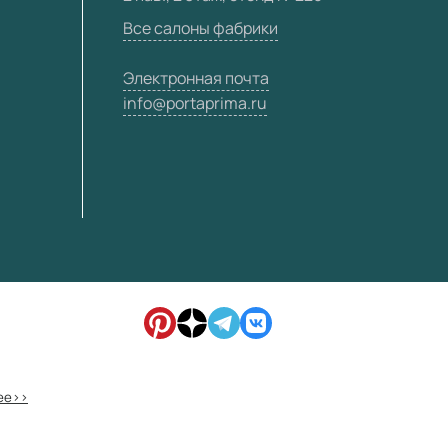
Все салоны фабрики
Электронная почта
info@portaprima.ru
ее>>