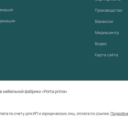
рмация
Производство
ормация
Вакансии
Медиацентр
Видео
Карта сайта
в мебельной фабрики «Porta prima»
плата по счету для ИП и юридических лиц, оплата по ссылке.
Подробн