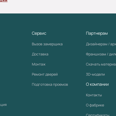
кции
Сервис
Партнерам
Вызов замерщика
Дизайнерам / ар
Доставка
Франшизам / ди
Монтаж
Скачать матери
Ремонт дверей
3D-модели
О компании
Подготовка проемов
Контакты
ация
О фабрике
Сертификаты