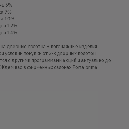
дка 5%
ка 7%
дка 10%
идка 12%
идка 14%
на дверные полотна + погонажные изделия
ри условии покупки от 2-х дверных полотен.
ся с другими программами акций и актуально до
Ждем вас в фирменных салонах Porta prima!