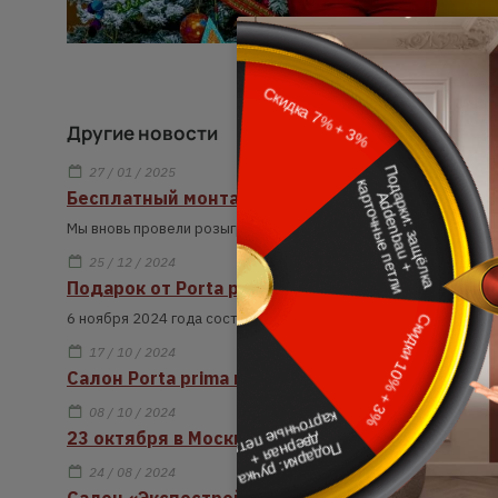
Другие новости
27 / 01 / 2025
Бесплатный монтаж: победитель делится вп
Мы вновь провели розыгрыш бесплатного монтажа для наших 
25 / 12 / 2024
Подарок от Porta prima: профессиональный м
6 ноября 2024 года состоялся розыгрыш бесплатного монтаж
17 / 10 / 2024
Салон Porta prima в ТЦ Гранд открыт после ре
08 / 10 / 2024
23 октября в Москве пройдет мероприятие дл
24 / 08 / 2024