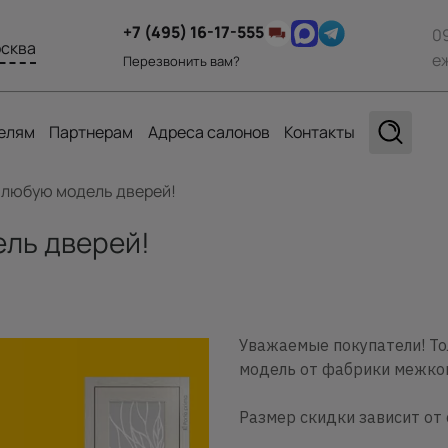
+7 (495) 16-17-555
0
сква
е
Перезвонить вам?
елям
Партнерам
Адреса салонов
Контакты
 любую модель дверей!
ель дверей!
Уважаемые покупатели! То
модель от фабрики межком
Размер скидки зависит от 