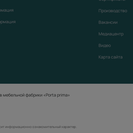
рмация
Производство
ормация
Вакансии
Медиацентр
Видео
Карта сайта
в мебельной фабрики «Porta prima»
осит информационно ознакомительный характер.