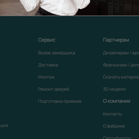
кции
Сервис
Партнерам
Вызов замерщика
Дизайнерам / ар
Доставка
Франшизам / ди
Монтаж
Скачать матери
Ремонт дверей
3D-модели
О компании
Подготовка проемов
Контакты
ация
О фабрике
Сертификаты