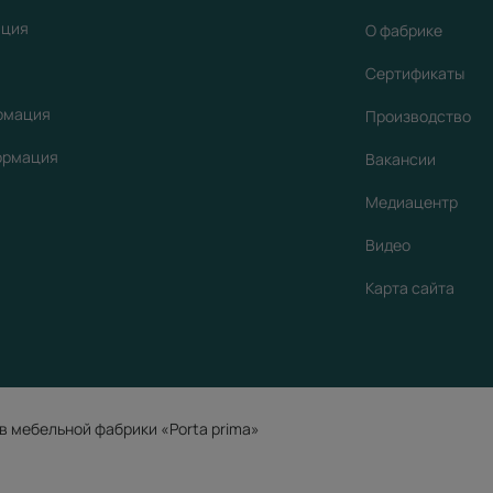
ация
О фабрике
Сертификаты
рмация
Производство
ормация
Вакансии
Медиацентр
Видео
Карта сайта
в мебельной фабрики «Porta prima»