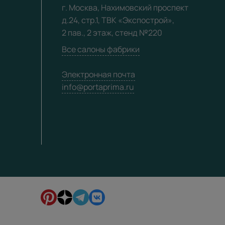
г. Москва, Нахимовский проспект
д.24, стр.1, ТВК «Экспострой»,
2 пав., 2 этаж, стенд №220
Все салоны фабрики
Электронная почта
info@portaprima.ru