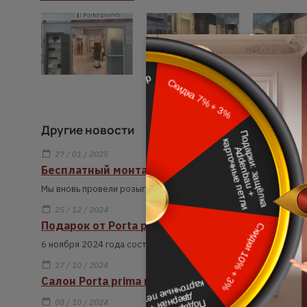
Другие новости
27 / 01 / 2025
Бесплатный монтаж: победитель делится вп
Мы вновь провели розыгрыш бесплатного монтажа для наших 
25 / 12 / 2024
Подарок от Porta prima: профессиональный м
6 ноября 2024 года состоялся розыгрыш бесплатного монтаж
17 / 10 / 2024
Салон Porta prima в ТЦ Гранд открыт после ре
08 / 10 / 2024