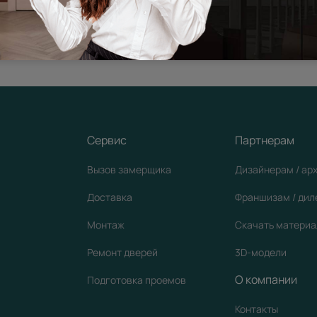
я дизайнеров интерьера
кции
Сервис
Партнерам
Вызов замерщика
Дизайнерам / ар
Доставка
Франшизам / ди
Монтаж
Скачать матери
Ремонт дверей
3D-модели
О компании
Подготовка проемов
Контакты