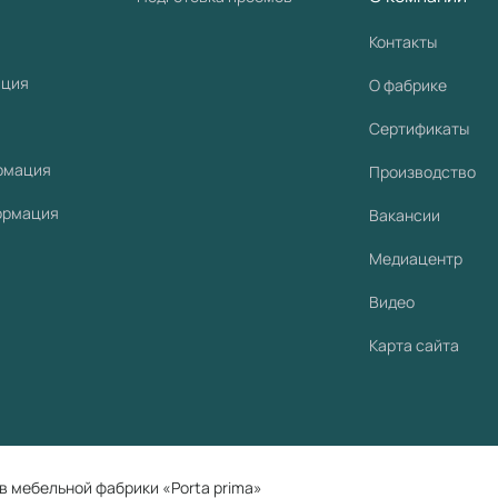
Контакты
ация
О фабрике
Сертификаты
рмация
Производство
ормация
Вакансии
Медиацентр
Видео
Карта сайта
в мебельной фабрики «Porta prima»