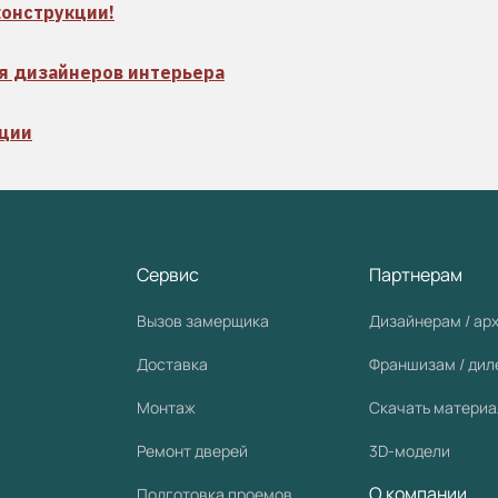
конструкции!
я дизайнеров интерьера
кции
Сервис
Партнерам
Вызов замерщика
Дизайнерам / ар
Доставка
Франшизам / ди
Монтаж
Скачать матери
Ремонт дверей
3D-модели
О компании
Подготовка проемов