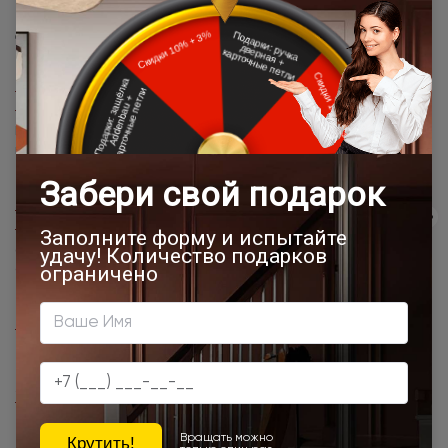
Другие новости
27 / 01 / 2025
Бесплатный монтаж: победитель делится
впечатлениями!
Мы вновь провели розыгрыш бесплатного монтажа для наших
клиентов 6 января 2025 года.
25 / 12 / 2024
Подарок от Porta prima: профессиональный
монтаж
6 ноября 2024 года состоялся розыгрыш бесплатного монтажа
среди наших покупателей.
17 / 10 / 2024
Салон Porta prima в ТЦ Гранд открыт после
реконструкции!
08 / 10 / 2024
23 октября в Москве пройдет мероприятие для
дизайнеров интерьера
24 / 08 / 2024