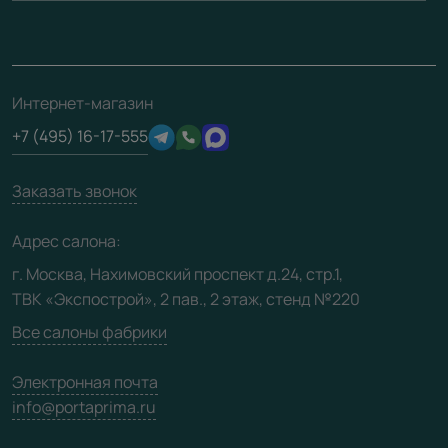
Монтаж
Накладки на дверь
Франшизам / дилерам
Контакты
Проекты
Ремонт дверей
Скачать материалы
О фабрике
Полезная информация
Подготовка проемов
3D-модели
Интернет-магазин
Сертификаты
Отзывы клиентов
+7 (495) 16-17-555
Производство
Техническая информация
Вакансии
Заказать звонок
Юридическая информация
Медиацентр
Адрес салона:
Видео
г. Москва, Нахимовский проспект д.24, стр.1,
ТВК «Экспострой», 2 пав., 2 этаж, стенд №220
Карта сайта
Все салоны фабрики
Электронная почта
info@portaprima.ru