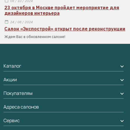
08 / 10 / 2024
23 октября в Москве пройдет мероприятие для
дизайнеров интерьера
24 / 08 / 2024
Салон «Экспострой» открыт после реконструкции
Ждем Вас в обновленном салоне!
Каталог
Акции
Межкомнатные двери
Подбор двери
Покупателям
Акции компании
Межкомнатные перегородки
Адреса салонов
Доставка
Алюминиевые двери
Оплата
Сервис
Стеновые панели
Обмен и возврат