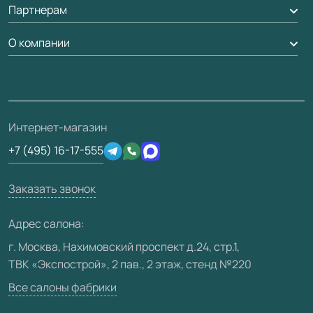
Партнерам
Вызов замерщика
Рейки, баффели, стеллажи
Гарантия
Доставка
О компании
Погонаж
Дизайнерам / архитекторам
Вопрос-ответ
Монтаж
Накладки на дверь
Франшизам / дилерам
Контакты
Проекты
Ремонт дверей
Скачать материалы
О фабрике
Полезная информация
Подготовка проемов
3D-модели
Интернет-магазин
Сертификаты
Отзывы клиентов
+7 (495) 16-17-555
Производство
Техническая информация
Вакансии
Заказать звонок
Юридическая информация
Медиацентр
Адрес салона:
Видео
г. Москва, Нахимовский проспект д.24, стр.1,
ТВК «Экспострой», 2 пав., 2 этаж, стенд №220
Карта сайта
Все салоны фабрики