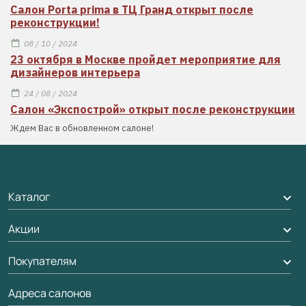
Салон Porta prima в ТЦ Гранд открыт после
реконструкции!
08 / 10 / 2024
23 октября в Москве пройдет мероприятие для
дизайнеров интерьера
24 / 08 / 2024
Салон «Экспострой» открыт после реконструкции
Ждем Вас в обновленном салоне!
Каталог
Акции
Межкомнатные двери
Подбор двери
Покупателям
Акции компании
Межкомнатные перегородки
Адреса салонов
Доставка