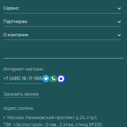
Алюминиевые двери
Оплата
Сервис
Стеновые панели
Обмен и возврат
Партнерам
Вызов замерщика
Рейки, баффели, стеллажи
Гарантия
Доставка
О компании
Погонаж
Дизайнерам / архитекторам
Вопрос-ответ
Монтаж
Накладки на дверь
Франшизам / дилерам
Контакты
Проекты
Ремонт дверей
Скачать материалы
О фабрике
Полезная информация
Подготовка проемов
3D-модели
Интернет-магазин
Сертификаты
Отзывы клиентов
+7 (495) 16-17-555
Производство
Техническая информация
Вакансии
Заказать звонок
Юридическая информация
Медиацентр
Адрес салона:
Видео
г. Москва, Нахимовский проспект д.24, стр.1,
ТВК «Экспострой», 2 пав., 2 этаж, стенд №220
Карта сайта