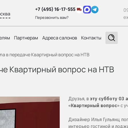
+7 (495) 16-17-555
0
сква
е
Перезвонить вам?
елям
Партнерам
Адреса салонов
Контакты
ima в передаче Квартирный вопрос на НТВ
аче Квартирный вопрос на НТВ
Друзья, в
эту субботу 03 
«
Квартирный вопрос
» с у
Дизайнер Илья Гульянц по
интерьер гостиной и лодж