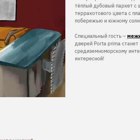
тёплый дубовый паркет с 
терракотового цвета с пл
побережью и южному солн
Специальный гость –
межк
дверей Porta prima стане
средиземноморскому интер
интересной!