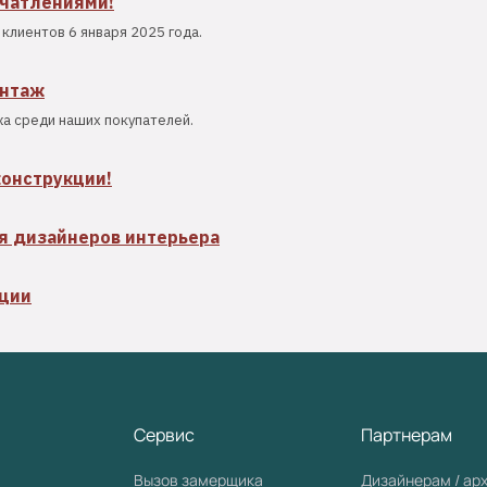
ечатлениями!
клиентов 6 января 2025 года.
онтаж
а среди наших покупателей.
конструкции!
я дизайнеров интерьера
кции
Сервис
Партнерам
Вызов замерщика
Дизайнерам / ар