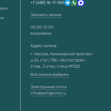
+7 (495) 16-17-555
лерам
Заказать звонок
алы
09:00-21:00
ежедневно
Адрес салона:
г. Москва, Нахимовский проспект
д.24, стр.1, ТВК «Экспострой»,
2 пав., 2 этаж, стенд №220
Все салоны фабрики
Электронная почта
info@portaprima.ru