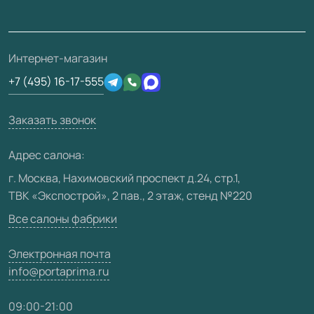
Накладки на дверь
Франшизам / дилерам
Контакты
Проекты
Ремонт дверей
Скачать материалы
О фабрике
Полезная информация
Подготовка проемов
3D-модели
Интернет-магазин
Сертификаты
Отзывы клиентов
+7 (495) 16-17-555
Производство
Техническая информация
Вакансии
Заказать звонок
Юридическая информация
Медиацентр
Адрес салона:
Видео
г. Москва, Нахимовский проспект д.24, стр.1,
ТВК «Экспострой», 2 пав., 2 этаж, стенд №220
Карта сайта
Все салоны фабрики
Электронная почта
info@portaprima.ru
09:00-21:00