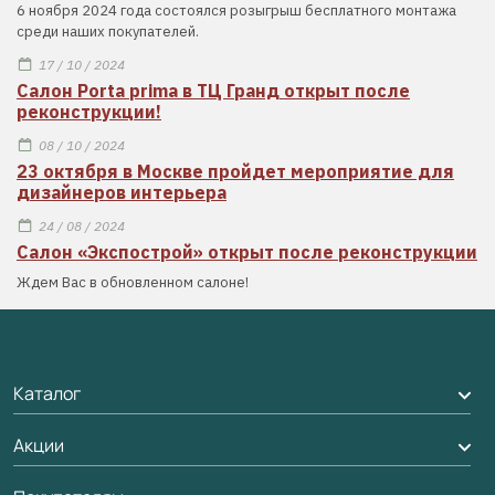
6 ноября 2024 года состоялся розыгрыш бесплатного монтажа
среди наших покупателей.
17 / 10 / 2024
Салон Porta prima в ТЦ Гранд открыт после
реконструкции!
08 / 10 / 2024
23 октября в Москве пройдет мероприятие для
дизайнеров интерьера
24 / 08 / 2024
Салон «Экспострой» открыт после реконструкции
Ждем Вас в обновленном салоне!
Каталог
Акции
Межкомнатные двери
Подбор двери