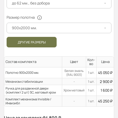
до 62 мм., без добора
Размер полотна
900x2000 мм.
ДРУГИЕ РАЗМЕРЫ
Кол-
Состав комплекта
Цвет
Цена
во
Белая эмаль
45 050
₽
Полотно 900x2000 мм.
1 шт.
(RAL 9003)
2 900
₽
Механизм стабилизации
-
1 шт.
Ручка для раздвижной двери
1 600
₽
Хром матовый
1 шт.
(комплект 2 шт) SC, матовый хром
Комплект механизма Invisible /
45 250
₽
-
1 шт.
Инвизибл
Цена за комплект:
94 800
₽