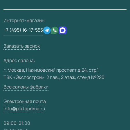
Проекты
Ремонт дверей
Скачать материалы
О фабрике
Полезная информация
Подготовка проемов
3D-модели
Интернет-магазин
Сертификаты
Отзывы клиентов
+7 (495) 16-17-555
Производство
Техническая информация
Вакансии
Заказать звонок
Юридическая информация
Медиацентр
Адрес салона:
Видео
г. Москва, Нахимовский проспект д.24, стр.1,
ТВК «Экспострой», 2 пав., 2 этаж, стенд №220
Карта сайта
Все салоны фабрики
Электронная почта
info@portaprima.ru
09:00-21:00