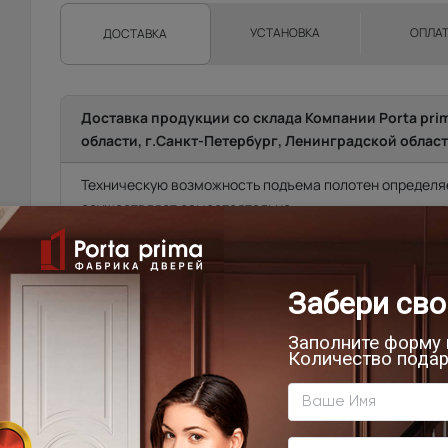
УСТАНОВКА
ОПЛА
ДОСТАВКА
Доставка продукции со склада Компании Porta pri
области, г.Санкт-Петербург, Ленинградской област
Техническую возможность подъема полотен определяе
осуществляет самостоятельно.
Фрязино, Щёлково, Чкаловская, Биокомбинат, Новый го
от склада)
Мытищи, Пушкино, Красноармейск, Балашиха, Ногинск
Фряново, Электросталь, Ивантеевка, Королёв, Монино
Лосинопетровский и др. (от 20 до 45 км. от склада).
Москва\Санкт-Петербург и города, расположенные в
до 10 км. в область.