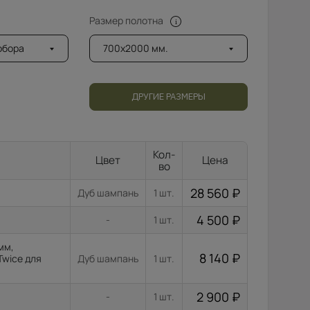
Размер полотна
добора
700x2000 мм.
ДРУГИЕ РАЗМЕРЫ
Кол-
Цвет
Цена
во
28 560
₽
Дуб шампань
1 шт.
4 500
₽
-
1 шт.
мм,
8 140
₽
Twice для
Дуб шампань
1 шт.
2 900
₽
-
1 шт.