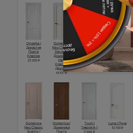
Dinastia /
Domenica
Tivoli /
Tivoli /
Династия
Neo Classic
Тиволи З-1
Тиволи А-1
Порта
Decoro /
32 850 ₽
17 042 ₽
Классик
Доменика
Нео
23 200 ₽
Классик
Декоро
19 337 ₽
Domenica
Domenica /
Tivoli /
Luna / Луна
Neo Classic
Доменика
Тиволи А-1
32 100 ₽
Scalino /
Порта
17 892 ₽