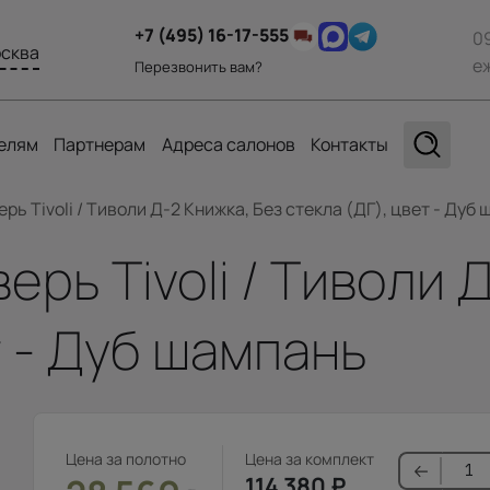
+7 (495) 16-17-555
0
сква
е
Перезвонить вам?
елям
Партнерам
Адреса салонов
Контакты
ь Tivoli / Тиволи Д-2 Книжка, Без стекла (ДГ), цвет - Дуб
рь Tivoli / Тиволи Д
т - Дуб шампань
Цена за полотно
Цена за комплект
114 380
₽