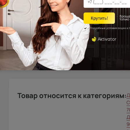
Города Московской\Ленинградской области, распола
км. от МКАД (кроме Щёлковского шоссе)\КАД
Доставка в регионы осуществляется по тарифам нашего д
запрос с сайта, отдельно рассчитывается менеджером и
Подробная информация о доставке
Товар относится к категориям:
Д
С
7
Д
9