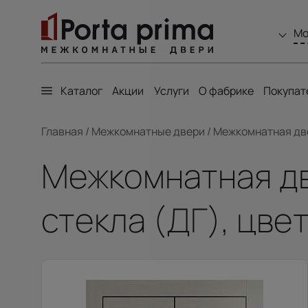
Мо
Каталог
Акции
Услуги
О фабрике
Покупат
Главная
/
Межкомнатные двери
/
Межкомнатная двер
Межкомнатная две
стекла (ДГ), цве