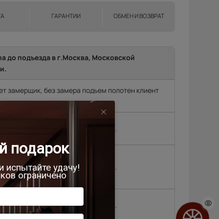
ТА
ГАРАНТИИ
ОБМЕН И ВОЗВРАТ
ma до подъезда в г.Москва, Московской
и.
т замерщик, без замера подъем полотен клиент
родок и др. (15 км
2 500 руб.
, Черноголовка,
,
4 500 руб.
 районе МКАД\КАД
4 500 руб.