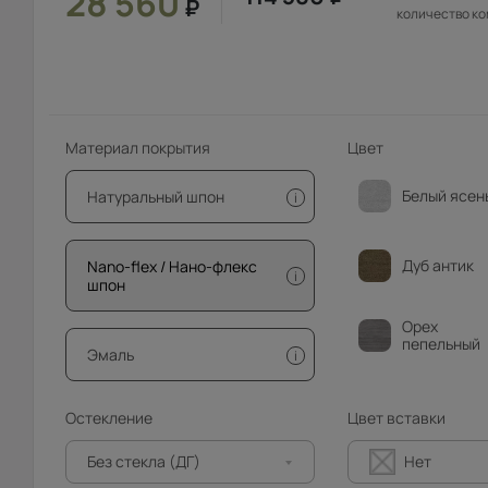
28 560
₽
количество к
Материал покрытия
Цвет
Белый ясен
Натуральный шпон
i
Дуб антик
Nano-flex / Нано-флекс
i
шпон
Орех
пепельный
Эмаль
i
Остекление
Цвет вставки
Без стекла (ДГ)
Нет