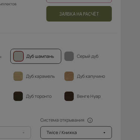
омплектов
ЗАЯВКА НА РАСЧЁТ
ь
Дуб шампань
Серый дуб
Дуб карамель
Дуб капучино
Дуб торонто
Венге Нуар
Система открывания
Twice / Книжка