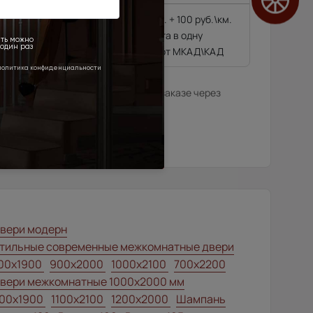
4 500 руб. + 100 руб.\км.
гающиеся далее 10
из расчёта в одну
сторону от МКАД\КАД
илера в данном регионе или, при заказе через
нтернет-магазина.
вери модерн
тильные современные межкомнатные двери
00x1900
900x2000
1000x2100
700x2200
вери межкомнатные 1000х2000 мм
00x1900
1100x2100
1200x2000
Шампань