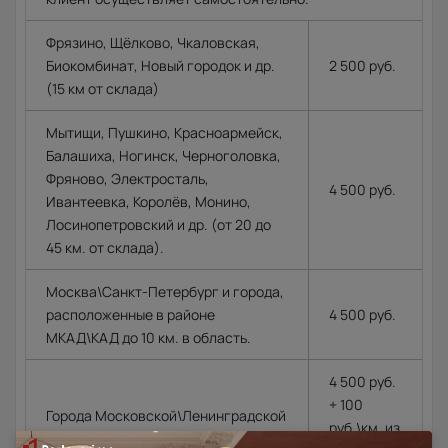
Фрязино, Щёлково, Чкаловская,
Биокомбинат, Новый городок и др.
2 500 руб.
(15 км от склада)
Мытищи, Пушкино, Красноармейск,
Балашиха, Ногинск, Черноголовка,
Фряново, Электросталь,
4 500 руб.
Ивантеевка, Королёв, Монино,
Лосинопетровский и др. (от 20 до
45 км. от склада).
Москва\Санкт-Петербург и города,
расположенные в районе
4 500 руб.
МКАД\КАД до 10 км. в область.
4 500 руб.
+ 100
Города Московской\Ленинградской
руб.\км. из
области, располагающиеся далее