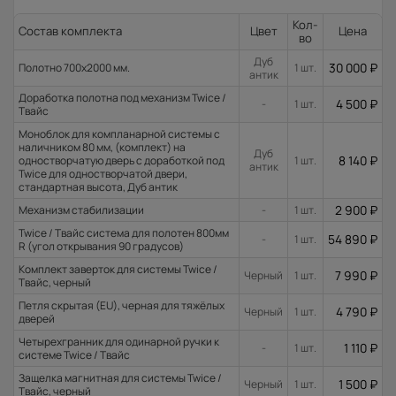
Кол-
Состав комплекта
Цвет
Цена
во
Дуб
30 000
₽
Полотно 700x2000 мм.
1 шт.
антик
Доработка полотна под механизм Twice /
4 500
₽
-
1 шт.
Твайс
Моноблок для компланарной системы с
наличником 80 мм, (комплект) на
Дуб
8 140
₽
одностворчатую дверь с доработкой под
1 шт.
антик
Twice для одностворчатой двери,
стандартная высота, Дуб антик
2 900
₽
Механизм стабилизации
-
1 шт.
Twice / Твайс система для полотен 800мм
54 890
₽
-
1 шт.
R (угол открывания 90 градусов)
Комплект заверток для системы Twice /
7 990
₽
Черный
1 шт.
Твайс, черный
Петля скрытая (EU), черная для тяжёлых
4 790
₽
Черный
1 шт.
дверей
Четырехгранник для одинарной ручки к
1 110
₽
-
1 шт.
системе Twice / Твайс
Защелка магнитная для системы Twice /
1 500
₽
Черный
1 шт.
Твайс, черный