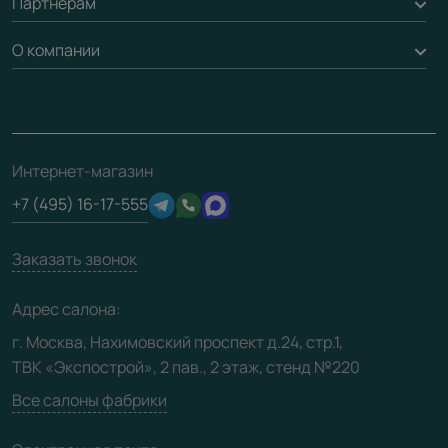
Партнерам
Вызов замерщика
Рейки, баффели, стеллажи
Гарантия
Доставка
О компании
Погонаж
Дизайнерам / архитекторам
Вопрос-ответ
Монтаж
Накладки на дверь
Франшизам / дилерам
Контакты
Проекты
Ремонт дверей
Скачать материалы
О фабрике
Полезная информация
Подготовка проемов
3D-модели
Интернет-магазин
Сертификаты
Отзывы клиентов
+7 (495) 16-17-555
Производство
Техническая информация
Вакансии
Заказать звонок
Юридическая информация
Медиацентр
Адрес салона:
Видео
г. Москва, Нахимовский проспект д.24, стр.1,
ТВК «Экспострой», 2 пав., 2 этаж, стенд №220
Карта сайта
Все салоны фабрики