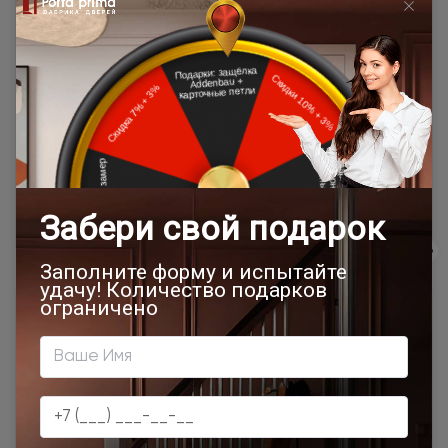
расчёта в
10 км. от МКАД (кроме Щёлковского
одну
шоссе)\КАД
сторону от
МКАД\КАД
Доставка в регионы осуществляется по тарифам нашего
дилера в данном регионе или, при заказе через запрос с
сайта, отдельно рассчитывается менеджером интернет-
магазина.
Подробная информация о доставке
Товар относится к категориям:
Двери модерн
Стильные современные межкомнатные двери
700x1900
900x2000
1000x2100
700x2200
Двери межкомнатные 1000х2000 мм
900x1900
1100x2100
1200x2000
Шампань
Высота 180