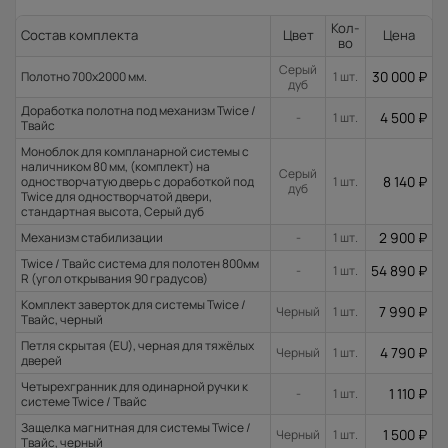
Кол-
Состав комплекта
Цвет
Цена
во
Серый
30 000
₽
Полотно 700x2000 мм.
1 шт.
дуб
Доработка полотна под механизм Twice /
4 500
₽
-
1 шт.
Твайс
Моноблок для компланарной системы с
наличником 80 мм, (комплект) на
Серый
8 140
₽
одностворчатую дверь с доработкой под
1 шт.
дуб
Twice для одностворчатой двери,
стандартная высота, Серый дуб
2 900
₽
Механизм стабилизации
-
1 шт.
Twice / Твайс система для полотен 800мм
54 890
₽
-
1 шт.
R (угол открывания 90 градусов)
Комплект заверток для системы Twice /
7 990
₽
Черный
1 шт.
Твайс, черный
Петля скрытая (EU), черная для тяжёлых
4 790
₽
Черный
1 шт.
дверей
Четырехгранник для одинарной ручки к
1 110
₽
-
1 шт.
системе Twice / Твайс
Защелка магнитная для системы Twice /
1 500
₽
Черный
1 шт.
Твайс, черный