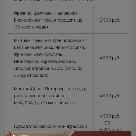
Фрязино, Щёлково, Чкаловская,
Биокомбинат, Новый городок и др.
2 500 руб.
(15 км от склада)
Мытищи, Пушкино, Красноармейск,
Балашиха, Ногинск, Черноголовка,
Фряново, Электросталь,
4 500 руб.
Ивантеевка, Королёв, Монино,
Лосинопетровский и др. (от 20 до
45 км. от склада).
Москва\Санкт-Петербург и города,
расположенные в районе
4 500 руб.
МКАД\КАД до 10 км. в область.
4 500 руб.
+ 100
Города Московской\Ленинградской
руб.\км. из
области, располагающиеся далее