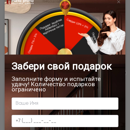
расчёта в
10 км. от МКАД (кроме Щёлковского
одну
шоссе)\КАД
сторону от
МКАД\КАД
Доставка в регионы осуществляется по тарифам нашего
дилера в данном регионе или, при заказе через запрос с
сайта, отдельно рассчитывается менеджером интернет-
магазина.
Подробная информация о доставке
Товар относится к категориям:
Двери модерн
Стильные современные межкомнатные двери
700x1900
900x2000
1000x2100
700x2200
Двери межкомнатные 1000х2000 мм
900x1900
1100x2100
1200x2000
Шампань
Высота 180