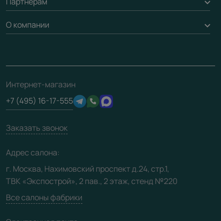
Партнерам
Вызов замерщика
Рейки, баффели, стеллажи
Гарантия
Доставка
О компании
Погонаж
Дизайнерам / архитекторам
Вопрос-ответ
Монтаж
Накладки на дверь
Франшизам / дилерам
Контакты
Проекты
Ремонт дверей
Скачать материалы
О фабрике
Полезная информация
Подготовка проемов
3D-модели
Интернет-магазин
Сертификаты
Отзывы клиентов
+7 (495) 16-17-555
Производство
Техническая информация
Вакансии
Заказать звонок
Юридическая информация
Медиацентр
Адрес салона:
Видео
г. Москва, Нахимовский проспект д.24, стр.1,
ТВК «Экспострой», 2 пав., 2 этаж, стенд №220
Карта сайта
Все салоны фабрики