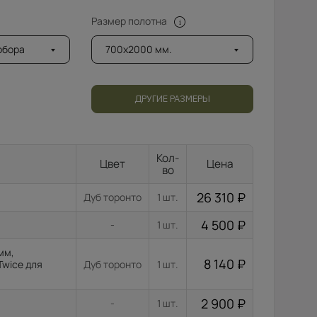
Размер полотна
добора
700x2000 мм.
ДРУГИЕ РАЗМЕРЫ
Кол-
Цвет
Цена
во
26 310
₽
Дуб торонто
1 шт.
4 500
₽
-
1 шт.
мм,
8 140
₽
Twice для
Дуб торонто
1 шт.
2 900
₽
-
1 шт.