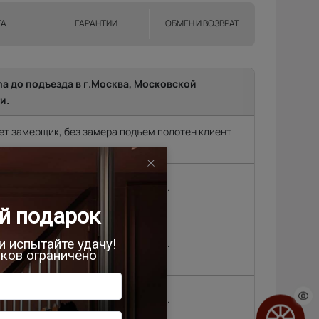
ТА
ГАРАНТИИ
ОБМЕН И ВОЗВРАТ
ma до подъезда в г.Москва, Московской
и.
т замерщик, без замера подъем полотен клиент
родок и др. (15 км
2 500 руб.
, Черноголовка,
,
4 500 руб.
 районе МКАД\КАД
4 500 руб.