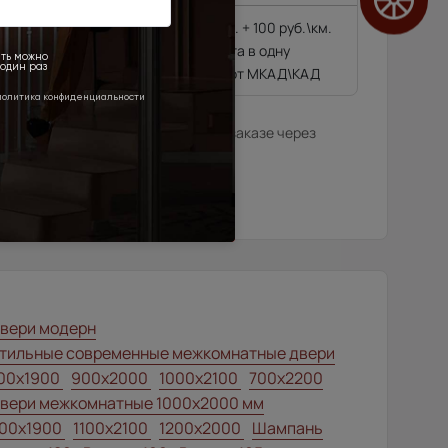
4 500 руб. + 100 руб.\км.
гающиеся далее 10
из расчёта в одну
сторону от МКАД\КАД
илера в данном регионе или, при заказе через
нтернет-магазина.
вери модерн
тильные современные межкомнатные двери
00x1900
900x2000
1000x2100
700x2200
вери межкомнатные 1000х2000 мм
00x1900
1100x2100
1200x2000
Шампань