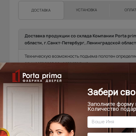
УСТАНОВКА
ОПЛА
ДОСТАВКА
Доставка продукции со склада Компании Porta pri
области, г.Санкт-Петербург, Ленинградской област
Техническую возможность подъема полотен определяе
осуществляет самостоятельно.
Фрязино, Щёлково, Чкаловская, Биокомбинат, Новый го
от склада)
Мытищи, Пушкино, Красноармейск, Балашиха, Ногинск
Фряново, Электросталь, Ивантеевка, Королёв, Монино
Лосинопетровский и др. (от 20 до 45 км. от склада).
Москва\Санкт-Петербург и города, расположенные в
до 10 км. в область.