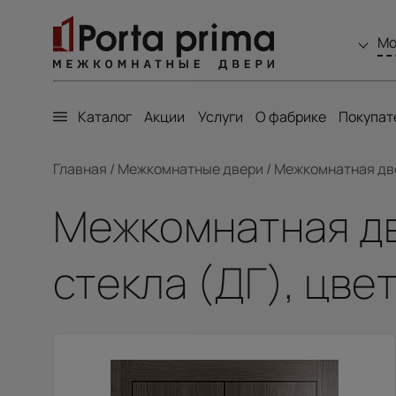
Мо
Каталог
Акции
Услуги
О фабрике
Покупат
Главная
/
Межкомнатные двери
/
Межкомнатная двер
Межкомнатная двер
стекла (ДГ), цве