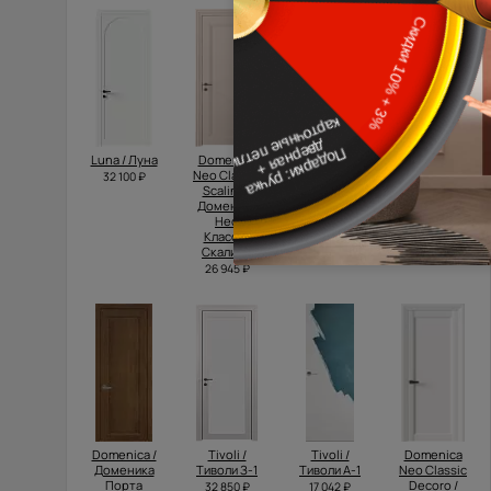
Luna / Луна
Domenica
Tivoli /
Dinastia /
Neo Classic
Тиволи А-1
Династия
32 100 ₽
Scalino /
Порта
17 892 ₽
Доменика
Классик
Нео
23 200 ₽
Классик
Скалино
26 945 ₽
Domenica /
Tivoli /
Tivoli /
Domenica
Доменика
Тиволи З-1
Тиволи А-1
Neo Classic
Порта
Decoro /
32 850 ₽
17 042 ₽