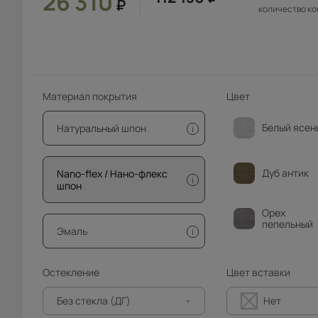
26 310
₽
количество к
Материал покрытия
Цвет
Белый ясен
Натуральный шпон
i
Дуб антик
Nano-flex / Нано-флекс
i
шпон
Орех
пепельный
Эмаль
i
Остекление
Цвет вставки
Без стекла (ДГ)
Нет