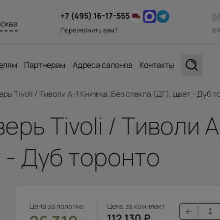
+7 (495) 16-17-555
0
сква
е
Перезвонить вам?
елям
Партнерам
Адреса салонов
Контакты
ь Tivoli / Тиволи А-1 Книжка, Без стекла (ДГ), цвет - Дуб т
ь Tivoli / Тиволи А
т - Дуб торонто
Цена за полотно
Цена за комплект
112 130
₽