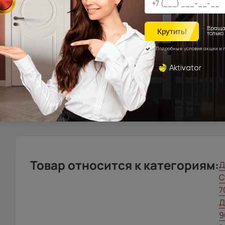
Города Московской\Ленинградской области, распола
км. от МКАД (кроме Щёлковского шоссе)\КАД
Доставка в регионы осуществляется по тарифам нашего д
запрос с сайта, отдельно рассчитывается менеджером и
Подробная информация о доставке
Товар относится к категориям:
Д
С
7
Д
9