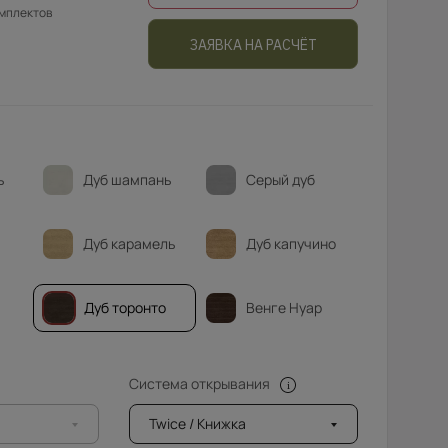
омплектов
ЗАЯВКА НА РАСЧЁТ
ь
Дуб шампань
Серый дуб
Дуб карамель
Дуб капучино
Дуб торонто
Венге Нуар
Система открывания
Twice / Книжка