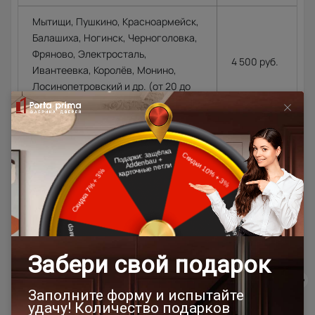
Мытищи, Пушкино, Красноармейск,
Балашиха, Ногинск, Черноголовка,
Фряново, Электросталь,
4 500 руб.
Ивантеевка, Королёв, Монино,
Лосинопетровский и др. (от 20 до
45 км. от склада).
Москва\Санкт-Петербург и города,
расположенные в районе
4 500 руб.
МКАД\КАД до 10 км. в область.
4 500 руб.
+ 100
Города Московской\Ленинградской
руб.\км. из
области, располагающиеся далее
расчёта в
10 км. от МКАД (кроме Щёлковского
одну
шоссе)\КАД
сторону от
МКАД\КАД