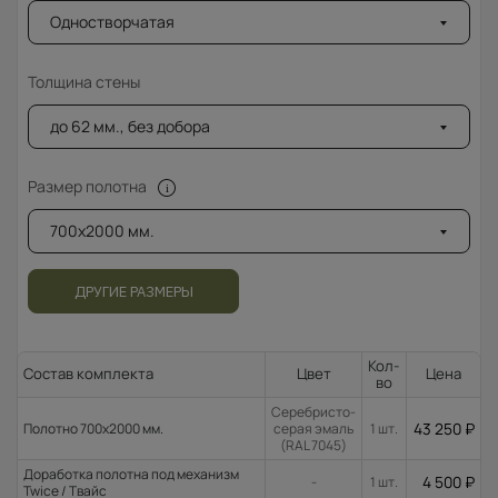
Одностворчатая
Толщина стены
до 62 мм., без добора
Размер полотна
700x2000 мм.
ДРУГИЕ РАЗМЕРЫ
Кол-
Состав комплекта
Цвет
Цена
во
Серебристо-
43 250
₽
Полотно 700x2000 мм.
серая эмаль
1 шт.
(RAL 7045)
Доработка полотна под механизм
4 500
₽
-
1 шт.
Twice / Твайс