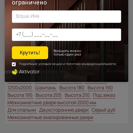
Доставка в регионы осуществляется по тарифам нашего
дилера в данном регионе или, при заказе через запрос с
сайта, отдельно рассчитывается менеджером интернет-
магазина.
Подробная информация о доставке
Товар относится к категориям:
Классические двери
700x1900
900x2000
1000x2100
700x2200
900x1900
1100x2100
1200x2000
Шампань
Высота 180
Высота 190
Высота 195
Высота 205
Высота 210
Под заказ
Межкомнатные двери высотой 2000 мм
Для спальни
Двухсторонние двери
Серый дуб
Межкомнатные эмалированные двери