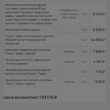
Моноблок для компланарной
системы с наличником 80 мм,
Серебристо-
(комплект) на одностворчатую
12 240
₽
серая эмаль
1 шт.
дверь с доработкой под Twice для
(RAL 7045)
одностворчатой двери, стандартная
высота, Серебристо-серая эмаль
2 900
₽
Механизм стабилизации
-
1 шт.
Twice / Твайс система для полотен
54 890
₽
800мм R (угол открывания 90
-
1 шт.
градусов)
Комплект заверток для системы
7 990
₽
Черный
1 шт.
Twice / Твайс, черный
Петля скрытая (EU), черная для
4 790
₽
Черный
1 шт.
тяжёлых дверей
Четырехгранник для одинарной
1 110
₽
-
1 шт.
ручки к системе Twice / Твайс
Защелка магнитная для системы
1 500
₽
Черный
1 шт.
Twice / Твайс, черный
Цена за комплект:
133 170
₽