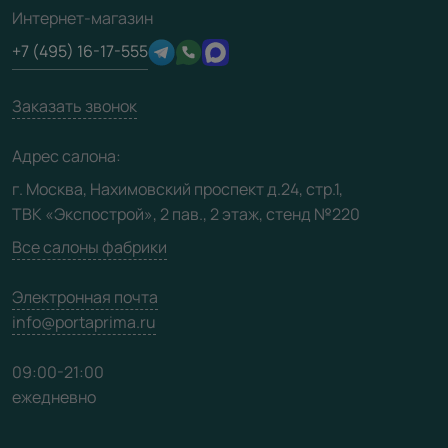
Подготовка проемов
3D-модели
Интернет-магазин
Сертификаты
Отзывы клиентов
+7 (495) 16-17-555
Производство
Техническая информация
Вакансии
Заказать звонок
Юридическая информация
Медиацентр
Адрес салона:
Видео
г. Москва, Нахимовский проспект д.24, стр.1,
ТВК «Экспострой», 2 пав., 2 этаж, стенд №220
Карта сайта
Все салоны фабрики
Электронная почта
info@portaprima.ru
09:00-21:00
ежедневно