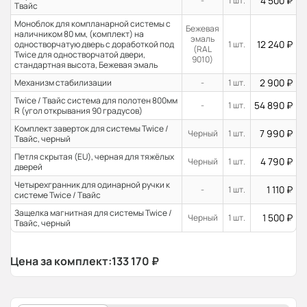
4 500
₽
-
1 шт.
Твайс
Моноблок для компланарной системы с
Бежевая
наличником 80 мм, (комплект) на
эмаль
12 240
₽
одностворчатую дверь с доработкой под
1 шт.
(RAL
Twice для одностворчатой двери,
9010)
стандартная высота, Бежевая эмаль
2 900
₽
Механизм стабилизации
-
1 шт.
Twice / Твайс система для полотен 800мм
54 890
₽
-
1 шт.
R (угол открывания 90 градусов)
Комплект заверток для системы Twice /
7 990
₽
Черный
1 шт.
Твайс, черный
Петля скрытая (EU), черная для тяжёлых
4 790
₽
Черный
1 шт.
дверей
Четырехгранник для одинарной ручки к
1 110
₽
-
1 шт.
системе Twice / Твайс
Защелка магнитная для системы Twice /
1 500
₽
Черный
1 шт.
Твайс, черный
Цена за комплект:
133 170
₽