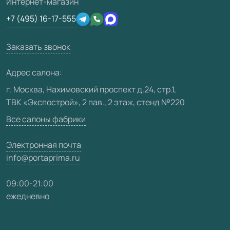
Интернет-магазин
Сертификаты
Отзывы клиентов
+7 (495) 16-17-555
Производство
Техническая информация
Вакансии
Заказать звонок
Юридическая информация
Медиацентр
Адрес салона:
Видео
г. Москва, Нахимовский проспект д.24, стр.1,
ТВК «Экспострой», 2 пав., 2 этаж, стенд №220
Карта сайта
Все салоны фабрики
Электронная почта
info@portaprima.ru
09:00-21:00
ежедневно