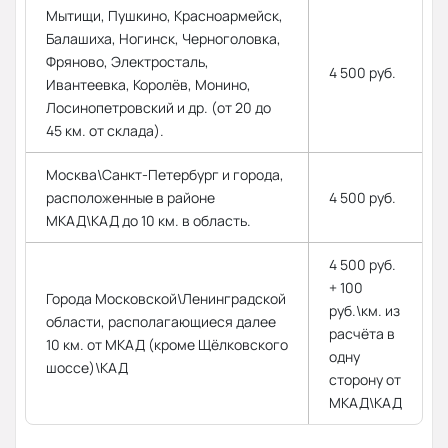
Мытищи, Пушкино, Красноармейск,
Балашиха, Ногинск, Черноголовка,
Фряново, Электросталь,
4 500 руб.
Ивантеевка, Королёв, Монино,
Лосинопетровский и др. (от 20 до
45 км. от склада).
Москва\Санкт-Петербург и города,
расположенные в районе
4 500 руб.
МКАД\КАД до 10 км. в область.
4 500 руб.
+ 100
Города Московской\Ленинградской
руб.\км. из
области, располагающиеся далее
расчёта в
10 км. от МКАД (кроме Щёлковского
одну
шоссе)\КАД
сторону от
МКАД\КАД