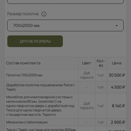
Размер полотна
700x2000 мм.
ДРУГИЕ РАЗМЕРЫ
Кол-
Состав комплекта
Цвет
Цена
во
Дуб
30 500
₽
Полотно 700x2000 мм.
1 шт.
торонто
Доработка полотна под механизм Twice /
4 500
₽
-
1 шт.
Твайс
Моноблок для компланарной системы с
наличником 80 мм, (комплект) на
Дуб
8 140
₽
одностворчатую дверь с доработкой под
1 шт.
торонто
Twice для одностворчатой двери,
стандартная высота, Торонто
2 900
₽
Механизм стабилизации
-
1 шт.
Twice / Твайс система для полотен 800мм