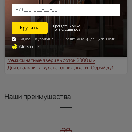
Товар относится к категориям:
Классические двери
700x1900
900x2000
1000x2100
700x2200
900x1900
1100x2100
1200x2000
Шампань
Высота 180
Высота 190
Высота 195
Высота 205
Высота 210
Межкомнатные двери экошпон
Под заказ
Межкомнатные двери высотой 2000 мм
Для спальни
Двухсторонние двери
Серый дуб
Наши преимущества