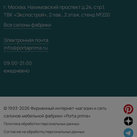
Видео
г. Москва, Нахимовский проспект д.24, стр.1,
ТВК «Экспострой», 2 пав., 2 этаж, стенд №220
Карта сайта
Все салоны фабрики
Электронная почта
info@portaprima.ru
09:00-21:00
ежедневно
© 1993-2026 Фирменный интернет-магазин и сеть
салонов мебельной фабрики «Porta prima»
Политика обработки персональных данных
Согласие на обработку персональных данных