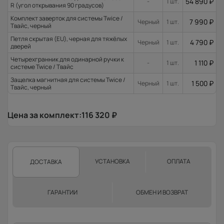
54 890
₽
-
1 шт.
R (угол открывания 90 градусов)
Комплект заверток для системы Twice /
7 990
₽
Черный
1 шт.
Твайс, черный
Петля скрытая (EU), черная для тяжёлых
4 790
₽
Черный
1 шт.
дверей
Четырехгранник для одинарной ручки к
1 110
₽
-
1 шт.
системе Twice / Твайс
Защелка магнитная для системы Twice /
1 500
₽
Черный
1 шт.
Твайс, черный
Цена за комплект:
116 320
₽
УСТАНОВКА
ОПЛАТА
ДОСТАВКА
ГАРАНТИИ
ОБМЕН И ВОЗВРАТ