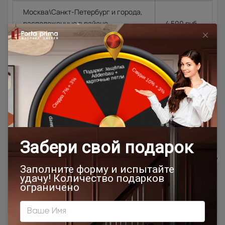
Москва\Санкт-Петербург и города,
расположенные в районе
4 500 руб.
МКАД\КАД до 10 км. в область.
4 500 руб.
+ 100
Города Московской\Ленинградской
руб.\км. из
области, располагающиеся далее
расчёта в
10 км. от МКАД (кроме Щёлковского
одну
шоссе)\КАД
сторону от
МКАД\КАД
Доставка в регионы осуществляется по тарифам нашего
дилера в данном регионе или, при заказе через запрос с
сайта, отдельно рассчитывается менеджером интернет-
магазина.
Подробная информация о доставке