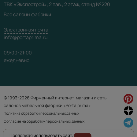
ТВК «Экспострой», 2 пав., 2 этаж, стенд №220
Карта сайта
Все салоны фабрики
Электронная почта
info@portaprima.ru
09:00-21:00
ежедневно
© 1993-2026 Фирменный интернет-магазин и сеть
салонов мебельной фабрики «Porta prima»
Политика обработки персональных данных
Согласие на обработку персональных данных
Продолжая использовать сайт,