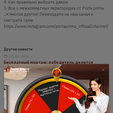
4. Как правильно выбрать двери
5. Все о межкомнатных перегородка от Porta prima
...и многое другое! Переходите на наш канал и
смотрите сами:
https://www.instagram.com/portaprima_official/channel/
Другие новости
27 / 01 / 2025
Бесплатный монтаж: победитель делится
впечатлениями!
Мы вновь провели розыгрыш бесплатного монтажа для наших
клиентов 6 января 2025 года.
25 / 12 / 2024
Подарок от Porta prima: профессиональный
монтаж
6 ноября 2024 года состоялся розыгрыш бесплатного монтажа
среди наших покупателей.