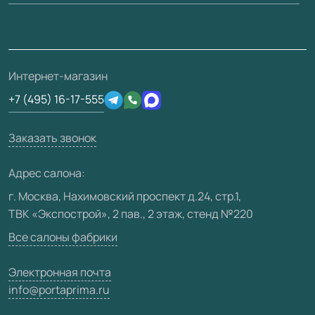
Вопрос-ответ
Монтаж
Накладки на дверь
Франшизам / дилерам
Контакты
Проекты
Ремонт дверей
Скачать материалы
О фабрике
Полезная информация
Подготовка проемов
3D-модели
Интернет-магазин
Сертификаты
Отзывы клиентов
+7 (495) 16-17-555
Производство
Техническая информация
Вакансии
Заказать звонок
Юридическая информация
Медиацентр
Адрес салона:
Видео
г. Москва, Нахимовский проспект д.24, стр.1,
ТВК «Экспострой», 2 пав., 2 этаж, стенд №220
Карта сайта
Все салоны фабрики
Электронная почта
info@portaprima.ru