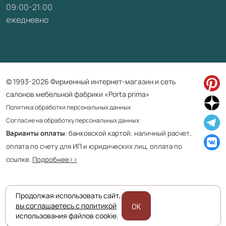
09:00-21:00
ежедневно
© 1993-2026 Фирменный интернет-магазин и сеть
салонов мебельной фабрики «Porta prima»
Политика обработки персональных данных
Согласие на обработку персональных данных
Варианты оплаты
: банковской картой, наличный расчет,
оплата по счету для ИП и юридических лиц, оплата по
ссылке.
Подробнее>>
Продолжая использовать сайт,
Приведенная на сайте информация не является публичной офертой
вы соглашаетесь с политикой
OK
и носит информационно ознакомительный характер.
использования файлов cookie.
Для уточнения наличия и характеристик товара просьба обращаться